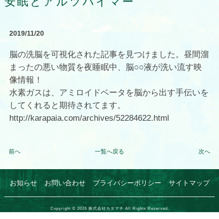
安眠とアルツハイマー
2019/11/20
脳の洗脳を可視化された記事を見つけました。昼間溜
まったの悪い物質を夜睡眠中、脳○○液が洗い流す映
像情報！
水素ガスは、アミロイドベータを脳から出す手伝いを
してくれると期待されてます。
http://karapaia.com/archives/52284622.html
前へ
一覧へ戻る
次へ
お知らせ
お問い合わせ
プライバシーポリシー
サイトマップ
Copyright ©
2026
株式会社カタマチ
All Rights Reserved.